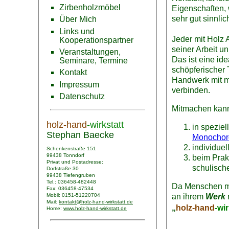
Zirbenholzmöbel
Eigenschaften,
sehr gut sinnlic
Über Mich
Links und
Jeder mit Holz 
Kooperationspartner
seiner Arbeit un
Veranstaltungen,
Das ist eine id
Seminare, Termine
schöpferischer 
Kontakt
Handwerk mit m
Impressum
verbinden.
Datenschutz
Mitmachen kan
holz-hand
-wirkstatt
in speziel
Stephan Baecke
Monochor
individue
Schenkenstraße 151
99438 Tonndorf
beim Prak
Privat und Postadresse:
schulisch
Dorfstraße 30
99438 Tiefengruben
Tel.: 036458-482448
Da Menschen mi
Fax: 036458-47534
an ihrem
Werk
Mobil: 0151-51220704
Mail:
kontakt@holz-hand-wirkstatt.de
„
holz-hand
-wir
Home:
www.holz-hand-wirkstatt.de