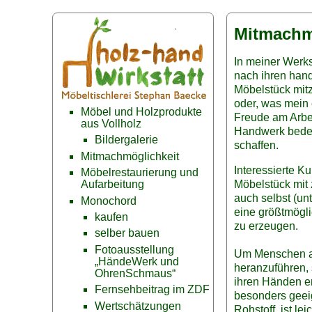
Mitmachm
In meiner Werks
nach ihren han
Möbelstück mit
oder, was mein 
Möbel und Holzprodukte
Freude am Arbe
aus Vollholz
Handwerk bedeu
Bildergalerie
schaffen.
Mitmachmöglichkeit
Interessierte K
Möbelrestaurierung und
Möbelstück mit
Aufarbeitung
auch selbst (un
Monochord
eine größtmögli
kaufen
zu erzeugen.
selber bauen
Fotoausstellung
Um Menschen an
„HändeWerk und
heranzuführen, 
OhrenSchmaus“
ihren Händen en
Fernsehbeitrag im ZDF
besonders geeig
Wertschätzungen
Rohstoff, ist le