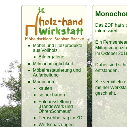
Monochor
Das ZDF hat si
interessiert.
Ein Fernsehteam
Möbel und Holzprodukte
Mittagsmagazin 
aus Vollholz
im Oktober 201
Bildergalerie
Mitmachmöglichkeit
Dabei sind sch
Möbelrestaurierung und
entstanden.
Aufarbeitung
Monochord
Sie vermitteln 
meiner Werksta
kaufen
geschieht.
selber bauen
Fotoausstellung
„HändeWerk und
OhrenSchmaus“
Fernsehbeitrag im ZDF
Wertschätzungen