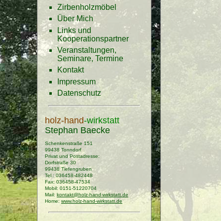
Zirbenholzmöbel
Über Mich
Links und
Kooperationspartner
Veranstaltungen,
Seminare, Termine
Kontakt
Impressum
Datenschutz
holz-hand
-wirkstatt
Stephan Baecke
Schenkenstraße 151
99438 Tonndorf
Privat und Postadresse:
Dorfstraße 30
99438 Tiefengruben
Tel.: 036458-482448
Fax: 036458-47534
Mobil: 0151-51220704
Mail:
kontakt@holz-hand-wirkstatt.de
Home:
www.holz-hand-wirkstatt.de